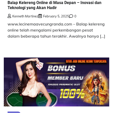
Balap Kelereng Online di Masa Depan – Inovasi dan
Teknologi yang Akan Hadir
Kenneth Martinez
February 5, 2025
0
www.lecinemaavecungranda.com – Balap kelereng
online telah mengalami perkembangan pesat
dalam beberapa tahun terakhir. Awalnya hanya […]