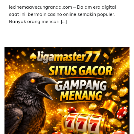
lecinemaavecungranda.com – Dalam era digital
saat ini, bermain casino online semakin populer.
Banyak orang mencari […]