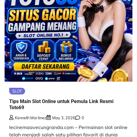
SLOT
Tips Main Slot Online untuk Pemula Link Resmi
Toto69
Kenneth Martinez
May 3, 2026
0
lecinemaavecungranda.com – Permainan slot online
telah menjadi salah satu pilihan favorit di dunia