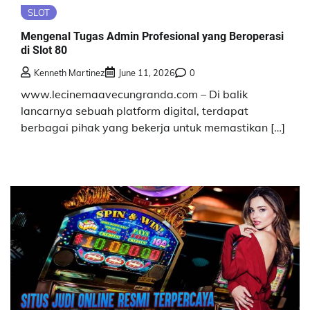
SLOT
Mengenal Tugas Admin Profesional yang Beroperasi
di Slot 80
Kenneth Martinez
June 11, 2026
0
www.lecinemaavecungranda.com – Di balik
lancarnya sebuah platform digital, terdapat
berbagai pihak yang bekerja untuk memastikan […]