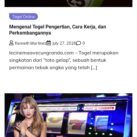
Togel Online
Mengenal Togel Pengertian, Cara Kerja, dan
Perkembangannya
Kenneth Martinez
July 27, 2026
0
lecinemaavecungranda.com – Togel merupakan
singkatan dari “toto gelap”, sebuah bentuk
permainan tebak angka yang telah […]