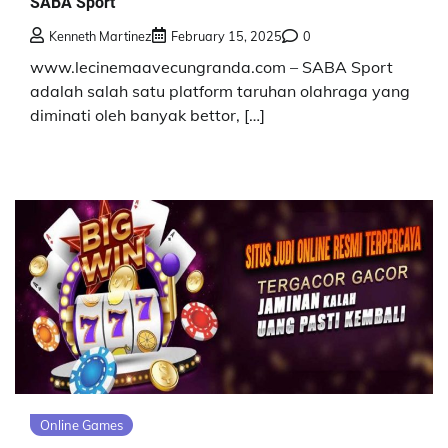
SABA Sport
Kenneth Martinez
February 15, 2025
0
www.lecinemaavecungranda.com – SABA Sport
adalah salah satu platform taruhan olahraga yang
diminati oleh banyak bettor, […]
Online Games