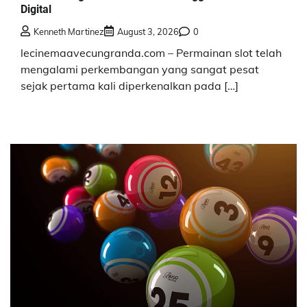
Digital
Kenneth Martinez
August 3, 2026
0
lecinemaavecungranda.com – Permainan slot telah
mengalami perkembangan yang sangat pesat
sejak pertama kali diperkenalkan pada […]