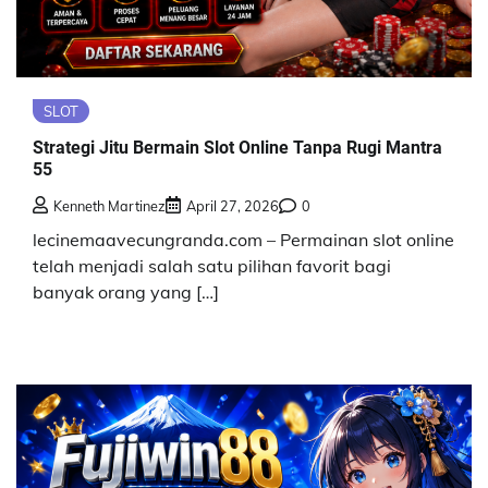
SLOT
Strategi Jitu Bermain Slot Online Tanpa Rugi Mantra
55
Kenneth Martinez
April 27, 2026
0
lecinemaavecungranda.com – Permainan slot online
telah menjadi salah satu pilihan favorit bagi
banyak orang yang […]