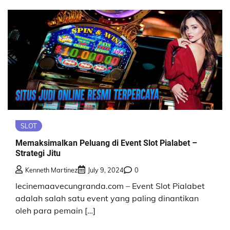
SLOT
Memaksimalkan Peluang di Event Slot Pialabet –
Strategi Jitu
Kenneth Martinez
July 9, 2024
0
lecinemaavecungranda.com – Event Slot Pialabet
adalah salah satu event yang paling dinantikan
oleh para pemain […]