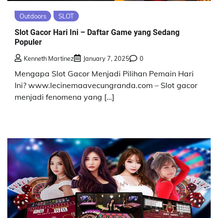
Outdoors
SLOT
Slot Gacor Hari Ini – Daftar Game yang Sedang
Populer
Kenneth Martinez
January 7, 2025
0
Mengapa Slot Gacor Menjadi Pilihan Pemain Hari
Ini? www.lecinemaavecungranda.com – Slot gacor
menjadi fenomena yang […]