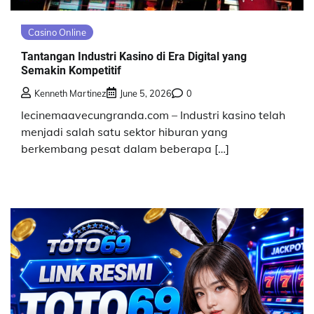
Casino Online
Tantangan Industri Kasino di Era Digital yang
Semakin Kompetitif
Kenneth Martinez
June 5, 2026
0
lecinemaavecungranda.com – Industri kasino telah
menjadi salah satu sektor hiburan yang
berkembang pesat dalam beberapa […]