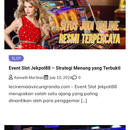
SLOT
Event Slot Jekpot88 – Strategi Menang yang Terbukti
Kenneth Martinez
July 10, 2024
0
lecinemaavecungranda.com – Event Slot Jekpot88
merupakan salah satu ajang yang paling
dinantikan oleh para penggemar […]