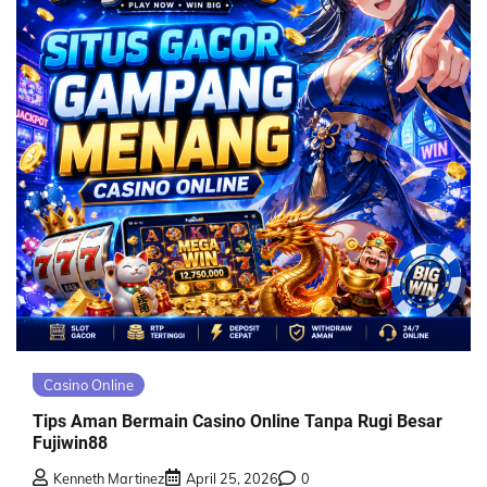
Casino Online
Tips Aman Bermain Casino Online Tanpa Rugi Besar
Fujiwin88
Kenneth Martinez
April 25, 2026
0