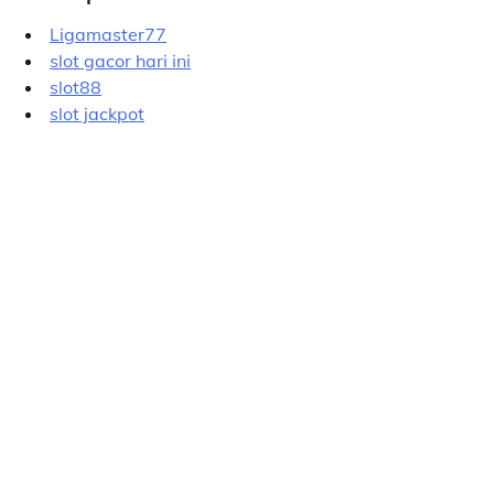
Ligamaster77
slot gacor hari ini
slot88
slot jackpot