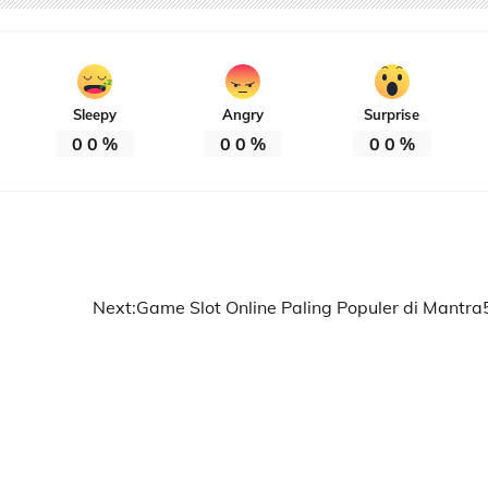
Sleepy
Angry
Surprise
0
0
%
0
0
%
0
0
%
Next:
Game Slot Online Paling Populer di Mantra