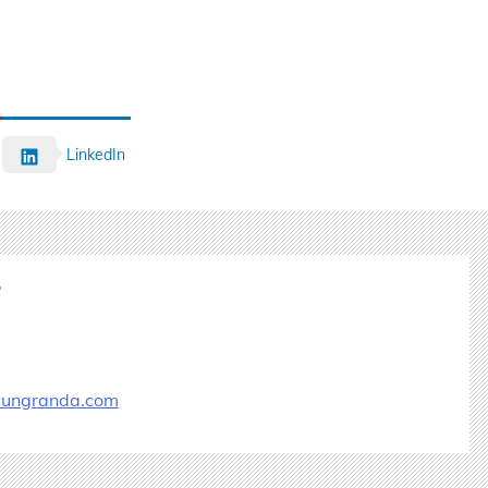
LinkedIn
cungranda.com