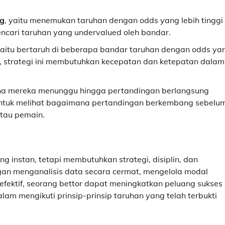
ng
, yaitu menemukan taruhan dengan odds yang lebih tinggi
encari taruhan yang undervalued oleh bandar.
yaitu bertaruh di beberapa bandar taruhan dengan odds ya
, strategi ini membutuhkan kecepatan dan ketepatan dalam
ana mereka menunggu hingga pertandingan berlangsung
ntuk melihat bagaimana pertandingan berkembang sebelu
tau pemain.
g instan, tetapi membutuhkan strategi, disiplin, dan
n menganalisis data secara cermat, mengelola modal
 efektif, seorang bettor dapat meningkatkan peluang sukses
am mengikuti prinsip-prinsip taruhan yang telah terbukti