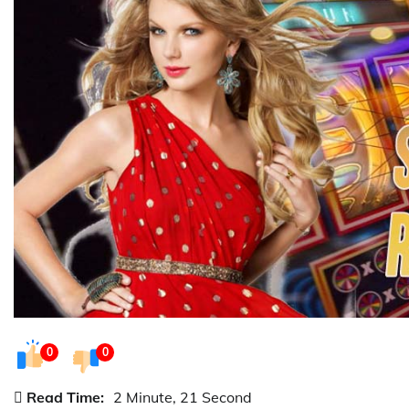
0
0
Read Time:
2 Minute, 21 Second