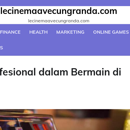
lecinemaavecungranda.com
lecinemaavecungranda.com
FINANCE
HEALTH
MARKETING
ONLINE GAMES
TS
fesional dalam Bermain di